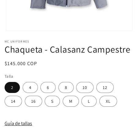
Abrir
elemento
MC UNIFORMES
multimedia
Chaqueta - Calasanz Campestre
1
en
una
ventana
Precio
$145.000 COP
modal
habitual
Talla
2
4
6
8
10
12
14
16
S
M
L
XL
Guía de tallas