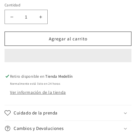
Cantidad
Reducir
Aumentar
cantidad
cantidad
para
para
Chaqueta
Chaqueta
Agregar al carrito
-
-
Calasanz
Calasanz
Campestre
Campestre
Retiro disponible en
Tienda Medellín
Normalmente está listo en 24 horas
Ver información de la tienda
Cuidado de la prenda
Cambios y Devoluciones