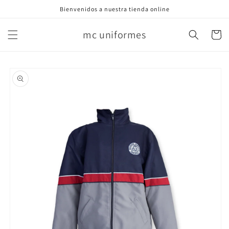
Ir
Bienvenidos a nuestra tienda online
directamente
al contenido
mc uniformes
Carrito
Ir
directamente
a la
información
del producto