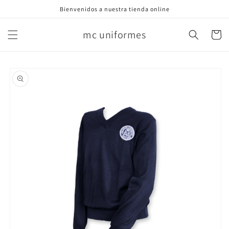
Ir
Bienvenidos a nuestra tienda online
directamente
al contenido
mc uniformes
Carrito
Ir
directamente
a la
información
del producto