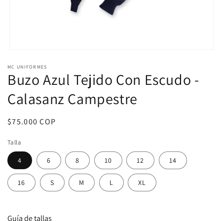
Abrir
elemento
MC UNIFORMES
multimedia
Buzo Azul Tejido Con Escudo -
1
en
una
Calasanz Campestre
ventana
modal
Precio
$75.000 COP
habitual
Talla
4
6
8
10
12
14
16
S
M
L
XL
Guía de tallas