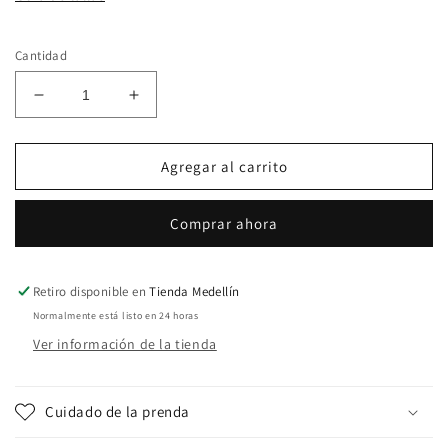
Cantidad
Reducir
Aumentar
cantidad
cantidad
para
para
Buzo
Buzo
Agregar al carrito
Azul
Azul
Tejido
Tejido
Comprar ahora
Con
Con
Escudo
Escudo
-
-
Calasanz
Calasanz
Retiro disponible en
Tienda Medellín
Campestre
Campestre
Normalmente está listo en 24 horas
Ver información de la tienda
Cuidado de la prenda